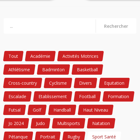
Rechercher
Tout
Académie
Activités Motrices
Athlétisme
Badminton
Basketball
Cross-country
Cyclisme
Divers
Equitation
Escalade
Etablissement
Football
Formation
Futsal
Golf
Handball
Haut Niveau
Jo 2024
Judo
Multisports
Natation
Pétanque
Portrait
Rugby
Sport Santé