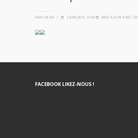
PAR LSA IDF
/
1 JUIN 2015, 13:56
MISE À JOUR 4 DÉC. 202
FACEBOOK LIKEZ-NOUS !