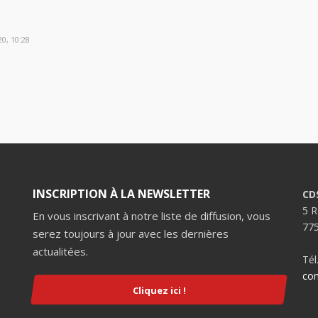
0, 10:28
INSCRIPTION À LA NEWSLETTER
CD
5 R
En vous inscrivant à notre liste de diffusion, vous
775
serez toujours à jour avec les dernières
actualitées.
Tél
con
Cliquez ici !