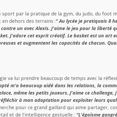
u sport par la pratique de la gym, du judo, du foot m
 en dehors des terrains :
" Au lycée je pratiquais 8 
contre un avec Alexis. J'aime le jeu pour la liberté qu
asket. J'adore cet esprit créatif. Le basket est un ar
breuses et augmentent les capacités de chacun. Quan
égie va lui prendre beaucoup de temps avec la réflex
apté m'a beaucoup aidé dans les relations, la comm
place, même les petits joueurs. J'aime ce challenge,
 réfléchir à mon adaptation pour exploiter leurs qual
echerche pour ce grand gaillard qui aime partager, 
ail et de l'intelligence gestuelle :
"L'égoïsme gangrèn