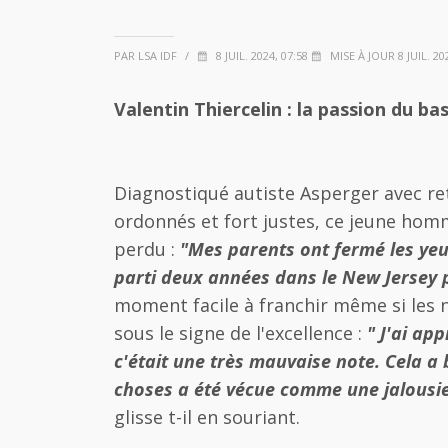
PAR LSA IDF
/
8 JUIL. 2024, 07:58
MISE À JOUR 8 JUIL. 202
Valentin Thiercelin : la passion du ba
Diagnostiqué autiste Asperger avec ret
ordonnés et fort justes, ce jeune hom
perdu :
"Mes parents ont fermé les yeux
parti deux années dans le New Jersey pu
moment facile à franchir même si les no
sous le signe de l'excellence :
" J'ai ap
c'était une très mauvaise note. Cela a
choses a été vécue comme une jalousie 
glisse t-il en souriant.