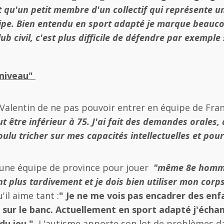
t qu'un petit membre d'un collectif qui représente 
uipe. Bien entendu en sport adapté je marque beauc
b civil, c'est plus difficile de défendre par exemple s
 niveau"
Valentin de ne pas pouvoir entrer en équipe de Fran
ut être inférieur à 75. J'ai fait des demandes orales,
ulu tricher sur mes capacités intellectuelles et pour a
r une équipe de province pour jouer
"même 8e homme
nt plus tardivement et je dois bien utiliser mon corp
'il aime tant :
" Je ne me vois pas encadrer des enfa
n sur le banc. Actuellement en sport adapté j'écha
du jeu."
L'autisme apporte son lot de problèmes dan