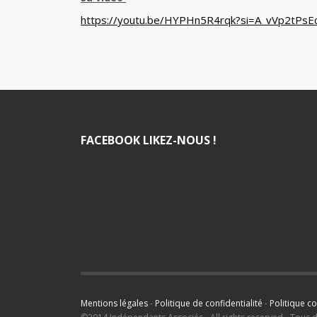
https://youtu.be/HYPHn5R4rqk?si=A_vVp2tPsE
FACEBOOK LIKEZ-NOUS !
Mentions légales
-
Politique de confidentialité
-
Politique c