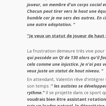
joueur, un membre d'un corps social e
Chacun peut tirer vers le haut une éq
humble car je me sers des autres. En clu
une autre adaptation. "
"Je veux un statut de joueur de haut
La frustration demeure très vive pour 
qui possède un QI de 130 alors qu'il fa
cela comme une injustice. Je n'ai pas vo
veux juste un statut de haut niveau. "
En attendant, Valentin rêve d'intégre
son temps :
" les autistes se développe
rythme."
Il se projette dans ce sport qu
voudrais bien être assistant rotatio
suis un leader naturel, le dépositaire 