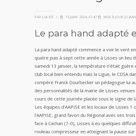
PAR LSA IDF
/
15 JANV. 2024, 07:47
MISE À JOUR 22 JANV.
Le para hand adapté e
La para hand adapté commence a voir le vent e
quatre puis à sept cette année à Lisses un lieu d
samedi 13 janvier, la température n'était guère é
club local bien entendu mais la Ligue, le CDSA d
compère Franck Dourbecker un pédagogue lui aussi
des personnalités de la mairie de Lisses venues
cours de cette journée placée sous le signe de la
Les équipes d'AAPISE et les locaux de Lisses 1 
l'AAPISE, grand favori du Régional avec ses trois
face à Cachan (7-0), Lisses à eu quelques difficul
rouleau compresseur en atteignant la pause sur 