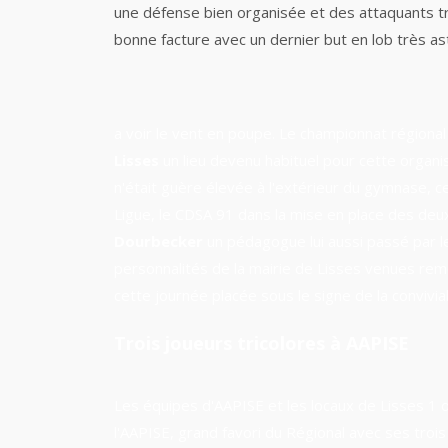
une défense bien organisée et des attaquants tri
bonne facture avec un dernier but en lob très as
a voir le vent en poupe. Le championnat région
Lisses
un lieu devenu habituel pour cette organis
n'était guère élevée à l'extérieur du gymnase, ce
Ligue, le CDSA 91 dans la mise en place des deu
Dourbecker
un pédagogue lui aussi passé par l
personnalités de la mairie de Lisses venues rem
cette journée placée sous le signe de la convivial
Trois joueurs tricolores à AAPISE
Les équipes d'AAPISE et les locaux de Lisses 1 o
l'AAPISE, grand favori du Régional avec ses tro