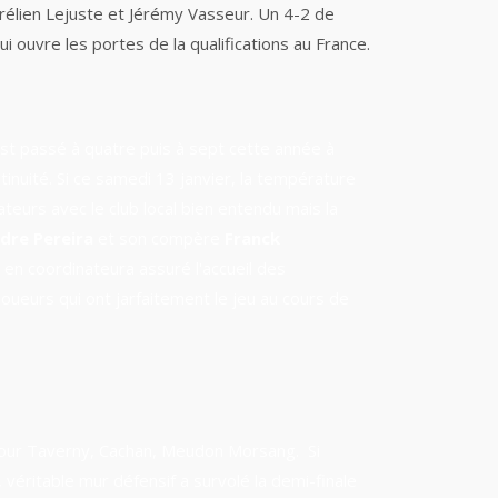
urélien Lejuste et Jérémy Vasseur. Un 4-2 de
 ouvre les portes de la qualifications au France.
t passé à quatre puis à sept cette année à
tinuité. Si ce samedi 13 janvier, la température
ateurs avec le club local bien entendu mais la
dre Pereira
et son compère
Franck
 en coordinateura assuré l'accueil des
ueurs qui ont jarfaitement le jeu au cours de
pour Taverny, C
achan, Meudon Morsang. Si
, véritable mur défensif a survolé la demi-finale