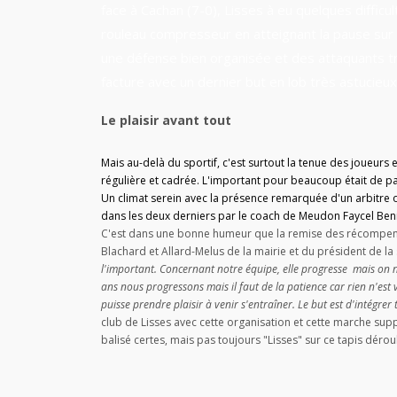
face à Cachan (7-0), Lisses à eu quelques difficul
rouleau compresseur en atteignant la pause sur 
une défense bien organisée et des attaquants tri
facture avec un dernier but en lob très astucieux
Le plaisir avant tout
Mais au-delà du sportif, c'est surtout la tenue des joueurs 
régulière et cadrée. L'important pour beaucoup était de p
Un climat serein avec la présence remarquée d'un arbitre off
dans les deux derniers par le coach de Meudon Faycel Ben
C'est dans une bonne humeur que la remise des récompens
Blachard et Allard-Melus de la mairie et du président de 
l'important. Concernant notre équipe, elle progresse mais on n
ans nous progressons mais il faut de la patience car rien n'est 
puisse prendre plaisir à venir s'entraîner. Le but est d'intégr
club de Lisses avec cette organisation et cette marche sup
balisé certes, mais pas toujours "Lisses" sur ce tapis dérou