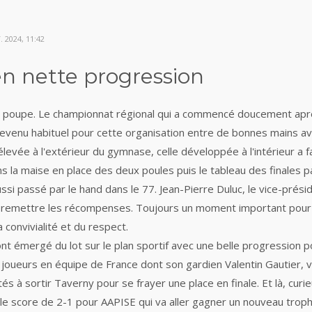
 2024, 11:42
n nette progression
n poupe. Le championnat régional qui a commencé doucement apr
evenu habituel pour cette organisation entre de bonnes mains avec c
levée à l'extérieur du gymnase, celle développée à l'intérieur a f
ans la maise en place des deux poules puis le tableau des finales
 passé par le hand dans le 77. Jean-Pierre Duluc, le vice-présidn
 remettre les récompenses. Toujours un moment important pour le
 convivialité et du respect.
ont émergé du lot sur le plan sportif avec une belle progression
 joueurs en équipe de France dont son gardien Valentin Gautier, v
tés à sortir Taverny pour se frayer une place en finale. Et là, cur
le score de 2-1 pour AAPISE qui va aller gagner un nouveau trop