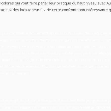
colores qui vont faire parler leur pratique du haut niveau avec A
tucieux des locaux heureux de cette confrontation intéressante qui
al qui a commencé doucement après la COVId avec deux équipes es
ation entre de bonnes mains avec ce club qui travaille dans la con
lle développée à l'intérieur a fait chaud au coeur pour les organis
x poules puis le tableau des finales parfaitement géré par
Alexan
e hand dans le 77.
Jean-Pierre Duluc,
le viceprésidnet de la Ligue
ettre les récompenses. Toujours un moment important pour les jo
ité et du respect.
nt émergé du lot sur le plan sportif avec une belle progression 
is joueurs en équipe de France dont son gardien
Valentin Gautier