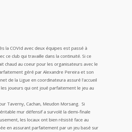
ès la COVId avec deux équipes est passé à
e club qui travaille dans la continuité. Si ce
ait chaud au coeur pour les organisateurs avec le
 parfaitement géré par Alexandre Pereira et son
et de la Ligue en coordinateura assuré l'accueil
s joueurs qui ont joué parfaitement le jeu au
 pour Taverny, Cachan, Meudon Morsang. Si
éritable mur défensif a survolé la demi-finale
ieusement, les locaux ont bien résisté face au
hée en assurant parfaitement par un jeu basé sur