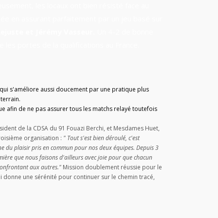
ieusement, les locaux ont bien résisté face au
hée en assurant parfaitement par un jeu basé sur
Lejuste et Jérémy Vasseur.
Un 4-2 de bonne
les portes de la qualifications au France.
eau qui s'améliore aussi doucement par une pratique plus
terrain.
gue afin de ne pas assurer tous les matchs relayé toutefois
ident de la CDSA du 91 Fouazi Berchi, et Mesdames Huet,
roisième organisation :
" Tout s'est bien déroulé, c'est
gne du plaisir pris en commun pour nos deux équipes. Depuis 3
remière que nous faisons d'ailleurs avec joie pour que chacun
 confrontant aux autres."
Mission doublement réussie pour le
i donne une sérénité pour continuer sur le chemin tracé,