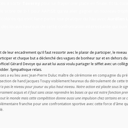
tés à sortir
Taverny
pour se frayer une place en finale. Et là, cur
le score de 2-1 pour AAPISE qui va aller gagner un nouveau trop
colores qui vont faire parler leur pratique du hau avec
Aurélien 
 des loc
aux heureux de cette confrontation intéressante qui ouvre 
et de leur encadrement qu'il faut ressortir avec le plaisir de participer, le niv
articiper et chaque but a déclenché des vagues de bonheur sur et en dehors du 
iciel Gérard Devoye qui aurait lui aussi voulu partager le sifflet avec un collè
idder. Sympathique relais.
es a eu lieu avec Jean-Pierre Duluc maître de cérémonie en compagnie du prés
la section de hand Jacques Toupy visiblement heureux du déroulement de cette t
'a pas le niveau pour joueur au plus haut niveau. Notre action est placée sous le si
vraiment acquis et il faut sans cesse reprendre les bases ce qui est notre fonction p
er tout le monde mais cette compétition donne aussi une impulsion chez certains en se
plémentaire franchie pour une confrontation sportive avec cette force d'âme qu
lé.