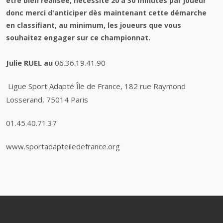
être bien réalisée, nécessite 20 à 30 minutes par joueur
donc merci d'anticiper dès maintenant cette démarche
en classifiant, au minimum, les joueurs que vous
souhaitez engager sur ce championnat.
Julie RUEL au
06.36.19.41.90
Ligue Sport Adapté Île de France,
182 rue Raymond
Losserand, 75014 Paris
01.45.40.71.37
www.sportadapteiledefrance.org