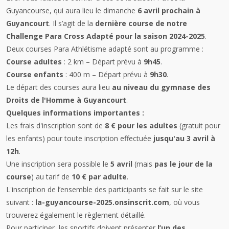
Guyancourse, qui aura lieu le
dimanche
6 avril prochain à
Guyancourt
. Il s’agit de la
dernière course de notre
Challenge Para Cross Adapté pour la saison 2024-2025
.
Deux courses Para Athlétisme adapté sont au programme :
Course adultes
: 2 km – Départ prévu à
9h45
.
Course enfants
: 400 m – Départ prévu à
9h30
.
Le départ des courses aura lieu
au niveau du gymnase des
Droits de l'Homme à Guyancourt
.
Quelques informations importantes :
Les frais d'inscription sont de
8 € pour les adultes
(gratuit pour
les enfants) pour toute inscription effectuée
jusqu'au 3 avril à
12h
.
Une inscription sera possible le
5 avril
(mais
pas le jour de la
course
) au tarif de
10 € par adulte
.
L'inscription de l’ensemble des participants se fait sur le site
suivant :
la-guyancourse-2025.onsinscrit.com
, où vous
trouverez également le règlement détaillé.
Pour participer, les sportifs doivent présenter
l’un des