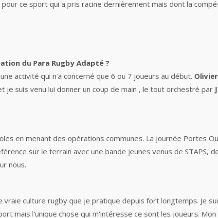
d pour ce sport qui a pris racine dernièrement mais dont la com
éation du Para Rugby Adapté ?
une activité qui n'a concerné que 6 ou 7 joueurs au début.
Olivie
t je suis venu lui donner un coup de main , le tout orchestré par
J
es écoles en menant des opérations communes. La journée Portes O
éférence sur le terrain avec une bande jeunes venus de STAPS, des 
ur nous.
e vraie culture rugby que je pratique depuis fort longtemps. Je sui
sport mais l'unique chose qui m'intéresse ce sont les joueurs. Mon d